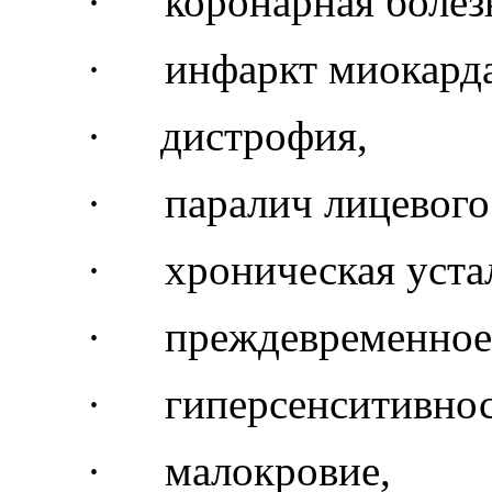
·
коронарная болез
·
инфаркт миокарда
·
дистрофия,
·
паралич лицевого
·
хроническая уста
·
преждевременное 
·
гиперсенситивнос
·
малокровие
,